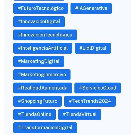
#FuturoTecnológico
#IAGenerativa
#InnovaciónDigital
#InnovaciónTecnológica
#InteligenciaArtificial
#LidlDigital
#MarketingDigital
#MarketingInmersivo
#RealidadAumentada
#ServiciosCloud
#ShoppingFuturo
#TechTrends2024
#TiendaOnline
#TiendaVirtual
#TransformaciónDigital