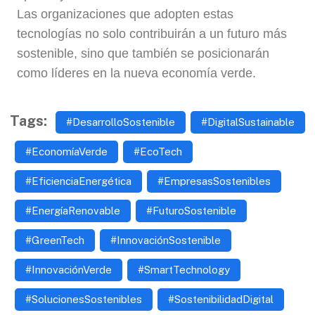
Las organizaciones que adopten estas
tecnologías no solo contribuirán a un futuro más
sostenible, sino que también se posicionarán
como líderes en la nueva economía verde.
Tags:
#DesarrolloSostenible
#DigitalSustainable
#EconomíaVerde
#EcoTech
#EficienciaEnergética
#EmpresasSostenibles
#EnergíaRenovable
#FuturoSostenible
#GreenTech
#InnovaciónSostenible
#InnovaciónVerde
#SmartTechnology
#SolucionesSostenibles
#SostenibilidadDigital