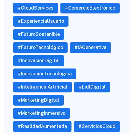
#CloudServices
#ComercioElectrónico
#ExperienciaUsuario
#FuturoSostenible
#FuturoTecnológico
#IAGenerativa
#InnovaciónDigital
#InnovaciónTecnológica
#InteligenciaArtificial
#LidlDigital
#MarketingDigital
#MarketingInmersivo
#RealidadAumentada
#ServiciosCloud