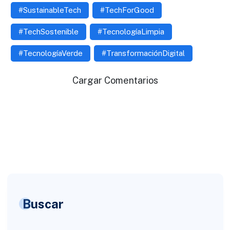
#SustainableTech
#TechForGood
#TechSostenible
#TecnologíaLimpia
#TecnologíaVerde
#TransformaciónDigital
Cargar Comentarios
Buscar