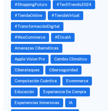
#ShoppingFuturo
#TechTrends2024
#TiendaOnline
#TiendaVirtual
#TransformaciónDigital
#WooCommerce
#ÉticaIA
Amenazas Cibernéticas
Apple Vision Pro
Cambio Climático
Ciberataques
Ciberseguridad
Computación Cuántica
Ecommerce
Educación
Experiencia De Compra
Experiencias Inmersivas
IA