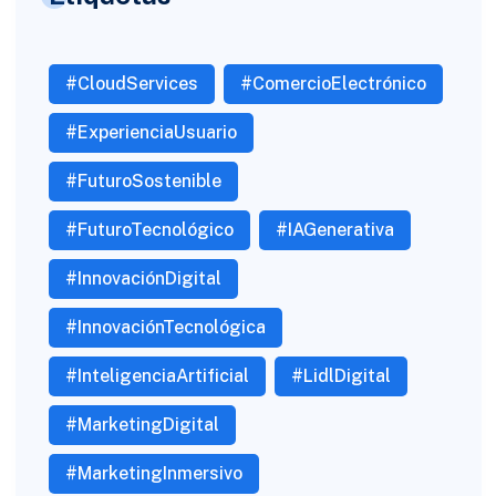
#CloudServices
#ComercioElectrónico
#ExperienciaUsuario
#FuturoSostenible
#FuturoTecnológico
#IAGenerativa
#InnovaciónDigital
#InnovaciónTecnológica
#InteligenciaArtificial
#LidlDigital
#MarketingDigital
#MarketingInmersivo