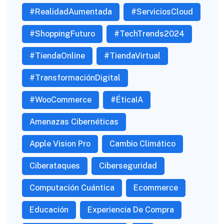
#RealidadAumentada
#ServiciosCloud
#ShoppingFuturo
#TechTrends2024
#TiendaOnline
#TiendaVirtual
#TransformaciónDigital
#WooCommerce
#ÉticaIA
Amenazas Cibernéticas
Apple Vision Pro
Cambio Climático
Ciberataques
Ciberseguridad
Computación Cuántica
Ecommerce
Educación
Experiencia De Compra