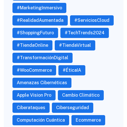
#MarketingInmersivo
#RealidadAumentada
#ServiciosCloud
#ShoppingFuturo
#TechTrends2024
#TiendaOnline
#TiendaVirtual
#TransformaciónDigital
#WooCommerce
#ÉticaIA
Amenazas Cibernéticas
Apple Vision Pro
Cambio Climático
Ciberataques
Ciberseguridad
Computación Cuántica
Ecommerce