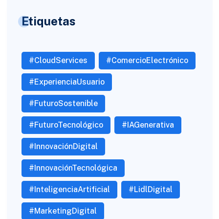
Etiquetas
#CloudServices
#ComercioElectrónico
#ExperienciaUsuario
#FuturoSostenible
#FuturoTecnológico
#IAGenerativa
#InnovaciónDigital
#InnovaciónTecnológica
#InteligenciaArtificial
#LidlDigital
#MarketingDigital