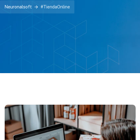
Neuronalsoft
#TiendaOnline