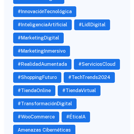
#InnovaciónTecnológica
#InteligenciaArtificial
#LidlDigital
#MarketingDigital
#MarketingInmersivo
#RealidadAumentada
#ServiciosCloud
#ShoppingFuturo
#TechTrends2024
#TiendaOnline
#TiendaVirtual
#TransformaciónDigital
#WooCommerce
#ÉticaIA
Amenazas Cibernéticas