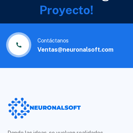
Proyecto!
Contáctanos
Ventas@neuronalsoft.com
Donde las ideas, se vuelven realidades