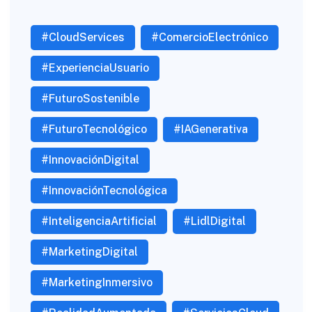
#CloudServices
#ComercioElectrónico
#ExperienciaUsuario
#FuturoSostenible
#FuturoTecnológico
#IAGenerativa
#InnovaciónDigital
#InnovaciónTecnológica
#InteligenciaArtificial
#LidlDigital
#MarketingDigital
#MarketingInmersivo