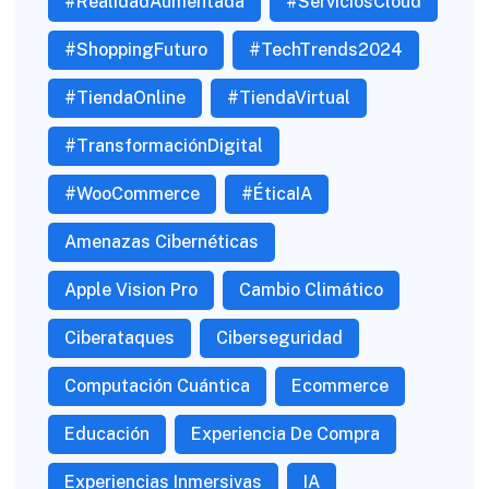
#RealidadAumentada
#ServiciosCloud
#ShoppingFuturo
#TechTrends2024
#TiendaOnline
#TiendaVirtual
#TransformaciónDigital
#WooCommerce
#ÉticaIA
Amenazas Cibernéticas
Apple Vision Pro
Cambio Climático
Ciberataques
Ciberseguridad
Computación Cuántica
Ecommerce
Educación
Experiencia De Compra
Experiencias Inmersivas
IA