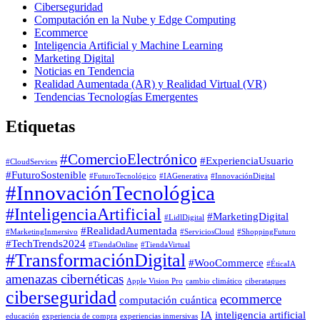
Ciberseguridad​
Computación en la Nube y Edge Computing
Ecommerce
Inteligencia Artificial y Machine Learning
Marketing Digital
Noticias en Tendencia
Realidad Aumentada (AR) y Realidad Virtual (VR)​
Tendencias Tecnologías Emergentes
Etiquetas
#ComercioElectrónico
#ExperienciaUsuario
#CloudServices
#FuturoSostenible
#FuturoTecnológico
#IAGenerativa
#InnovaciónDigital
#InnovaciónTecnológica
#InteligenciaArtificial
#MarketingDigital
#LidlDigital
#RealidadAumentada
#MarketingInmersivo
#ServiciosCloud
#ShoppingFuturo
#TechTrends2024
#TiendaOnline
#TiendaVirtual
#TransformaciónDigital
#WooCommerce
#ÉticaIA
amenazas cibernéticas
Apple Vision Pro
cambio climático
ciberataques
ciberseguridad
ecommerce
computación cuántica
IA
inteligencia artificial
educación
experiencia de compra
experiencias inmersivas