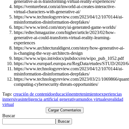
generative-ai-is-transforming-virtual-reality-experiences/
https://venturebeat.com/ai/inworld-ai-creates-interactive-
virtual-characters-with-generative-ai/
https://www.technologyreview.com/2023/04/12/1070144/ai-
misinformation-disinformation-deepfakes/
https://www.wired.com/story/ai-generated-game-worlds/
https://edtechmagazine.com/higher/article/2023/02/how-
generative-ai-could-transform-virtual-reality-learning-
experiences
https://www.architecturaldigest.com/story/how-generative-ai-
is-changing-the-way-architects-design
https://www.wipo.int/edocs/pubdocs/en/wipo_pub_1052.pdf
https://www.europarl.europa.eu/RegData/etudes/STUD/202
https://www.technologyreview.com/2023/04/12/1070144/ai-
misinformation-disinformation-deepfakes/
https://www.technologyreview.com/2023/03/21/1069866/quan
computing-cybersecurity-threats-opportunities/
Tags:
creación de contenido
educación
entretenimiento
experiencias
inmersivas
inteligencia artificial generativa
mundos virtuales
realidad
virtual
Cargar Comentarios
Buscar
Buscar