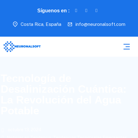
Síguenos en :
Costa Rica, España
info@neuronalsoft.com
Tecnología de
Desalinización Cuántica:
La Revolución del Agua
Potable
octubre 13, 2024
Noticias en Tendencia
,
Tendencias Tecnologías Emergentes