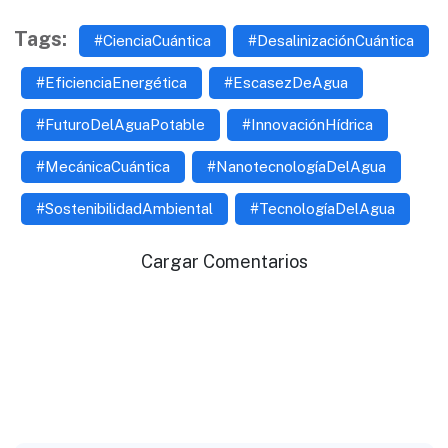
Tags:
#CienciaCuántica
#DesalinizaciónCuántica
#EficienciaEnergética
#EscasezDeAgua
#FuturoDelAguaPotable
#InnovaciónHídrica
#MecánicaCuántica
#NanotecnologíaDelAgua
#SostenibilidadAmbiental
#TecnologíaDelAgua
Cargar Comentarios