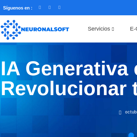
Síguenos en :
Servicios
E-
IA Generativ
Revolucionar 
octubr