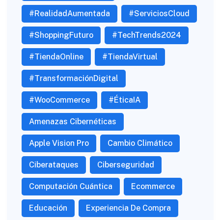
#RealidadAumentada
#ServiciosCloud
#ShoppingFuturo
#TechTrends2024
#TiendaOnline
#TiendaVirtual
#TransformaciónDigital
#WooCommerce
#ÉticaIA
Amenazas Cibernéticas
Apple Vision Pro
Cambio Climático
Ciberataques
Ciberseguridad
Computación Cuántica
Ecommerce
Educación
Experiencia De Compra