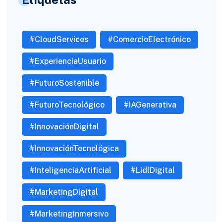
#CloudServices
#ComercioElectrónico
#ExperienciaUsuario
#FuturoSostenible
#FuturoTecnológico
#IAGenerativa
#InnovaciónDigital
#InnovaciónTecnológica
#InteligenciaArtificial
#LidlDigital
#MarketingDigital
#MarketingInmersivo