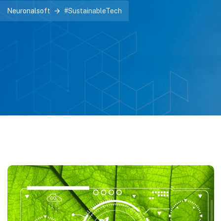
Neuronalsoft
#SustainableTech