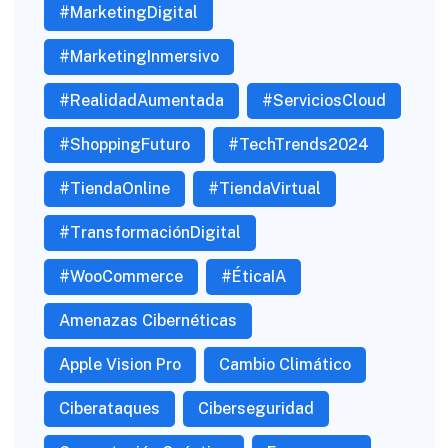
#MarketingDigital
#MarketingInmersivo
#RealidadAumentada
#ServiciosCloud
#ShoppingFuturo
#TechTrends2024
#TiendaOnline
#TiendaVirtual
#TransformaciónDigital
#WooCommerce
#ÉticaIA
Amenazas Cibernéticas
Apple Vision Pro
Cambio Climático
Ciberataques
Ciberseguridad