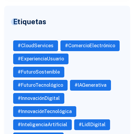
Etiquetas
#CloudServices
#ComercioElectrónico
#ExperienciaUsuario
#FuturoSostenible
#FuturoTecnológico
#IAGenerativa
#InnovaciónDigital
#InnovaciónTecnológica
#InteligenciaArtificial
#LidlDigital